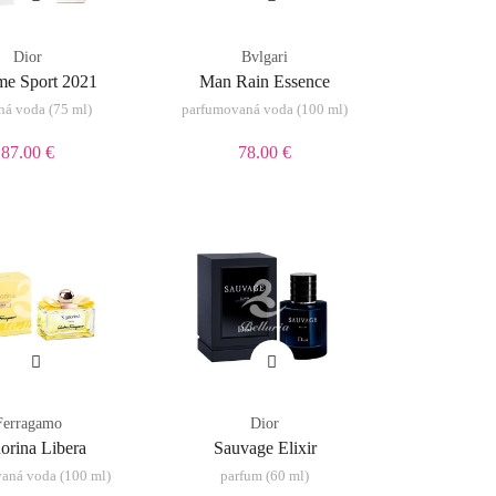
Dior
Bvlgari
e Sport 2021
Man Rain Essence
tná voda (75 ml)
parfumovaná voda (100 ml)
87.00 €
78.00 €
Ferragamo
Dior
orina Libera
Sauvage Elixir
aná voda (100 ml)
parfum (60 ml)