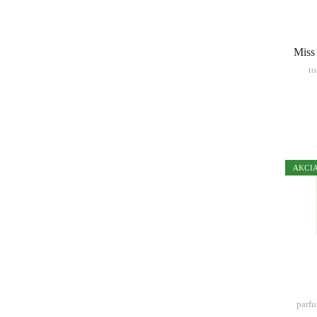
Miss
to
AKCI
parf