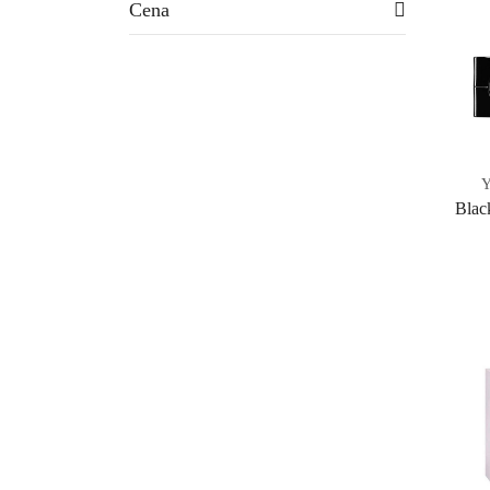
Cena
Y
Blac