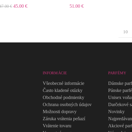
45.00 €
51.00 €
47.00 €
10
INFORMÁCIE
PARFÉMY
Všeobecné informácie
Dámske par
Často kladené otázky
Pánske parf
Obchodné podmienky
Unisex voň
Ochrana osobných údajov
Darčekové s
Možnosti dopravy
Novinky
Záruka vrátenia peňazí
Najpredávan
Vrátenie tovaru
Akciové par