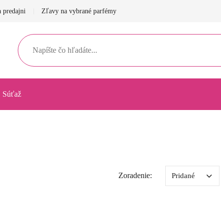
 predajni
Zľavy na vybrané parfémy
Súťaž
Zoradenie: