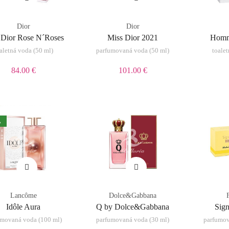
Dior
Dior
 Dior Rose N´Roses
Miss Dior 2021
Homm
aletná voda (50 ml)
parfumovaná voda (50 ml)
toale
84.00 €
101.00 €
A
Lancôme
Dolce&Gabbana
Idôle Aura
Q by Dolce&Gabbana
Sign
umovaná voda (100 ml)
parfumovaná voda (30 ml)
parfumov