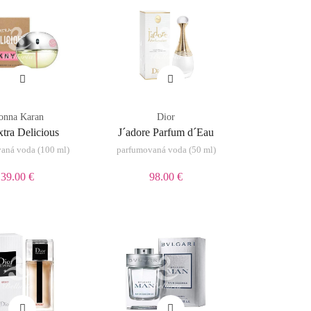
onna Karan
Dior
tra Delicious
J´adore Parfum d´Eau
aná voda (100 ml)
parfumovaná voda (50 ml)
39.00 €
98.00 €