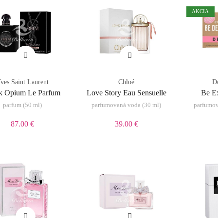
AKCIA
ves Saint Laurent
Chloé
D
k Opium Le Parfum
Love Story Eau Sensuelle
Be Ex
parfum (50 ml)
parfumovaná voda (30 ml)
parfumov
87.00 €
39.00 €