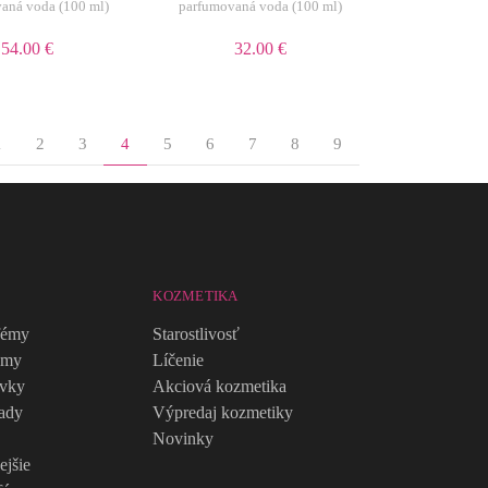
aná voda (100 ml)
parfumovaná voda (100 ml)
54.00 €
32.00 €
1
2
3
4
5
6
7
8
9
KOZMETIKA
fémy
Starostlivosť
émy
Líčenie
avky
Akciová kozmetika
ady
Výpredaj kozmetiky
Novinky
ejšie