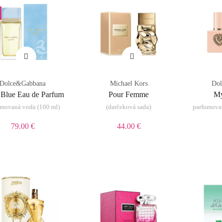
Dolce&Gabbana
Michael Kors
Do
 Blue Eau de Parfum
Pour Femme
My
umovaná voda (100 ml)
(darčeková sada)
parfumovan
79.00 €
44.00 €