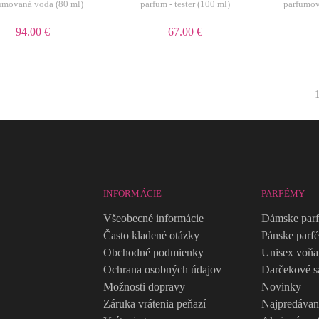
umovaná voda (80 ml)
parfum - tester (100 ml)
parfumov
94.00 €
67.00 €
INFORMÁCIE
PARFÉMY
Všeobecné informácie
Dámske par
Často kladené otázky
Pánske parf
Obchodné podmienky
Unisex voň
Ochrana osobných údajov
Darčekové s
Možnosti dopravy
Novinky
Záruka vrátenia peňazí
Najpredávan