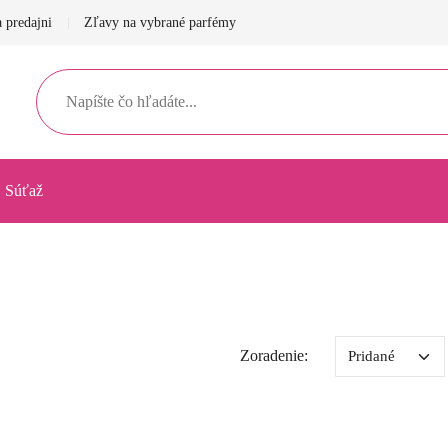
 predajni
Zľavy na vybrané parfémy
Súťaž
Zoradenie: