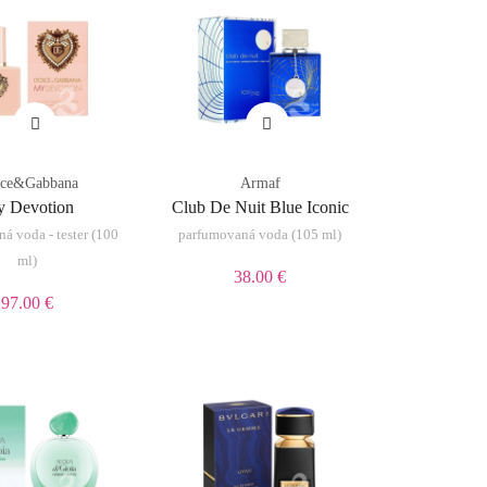
lce&Gabbana
Armaf
 Devotion
Club De Nuit Blue Iconic
á voda - tester (100
parfumovaná voda (105 ml)
ml)
38.00 €
97.00 €