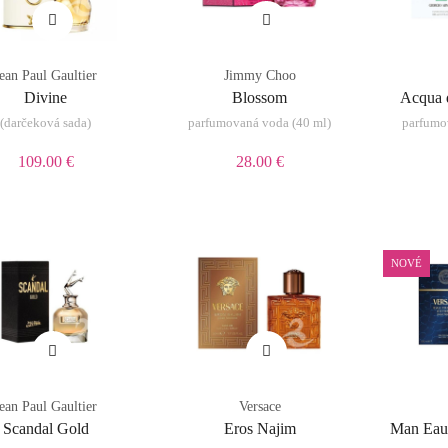
Jean Paul Gaultier
Jimmy Choo
Divine
Blossom
Acqua d
(darčeková sada)
parfumovaná voda (40 ml)
parfumo
109.00 €
28.00 €
NOVÉ
Jean Paul Gaultier
Versace
Scandal Gold
Eros Najim
Man Eau