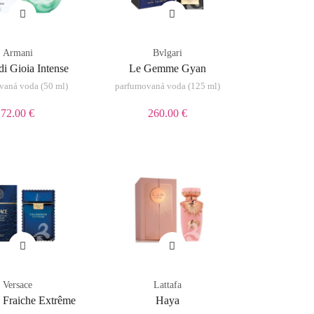
Armani
Bvlgari
i Gioia Intense
Le Gemme Gyan
vaná voda (50 ml)
parfumovaná voda (125 ml)
72.00 €
260.00 €
Versace
Lattafa
 Fraiche Extrême
Haya