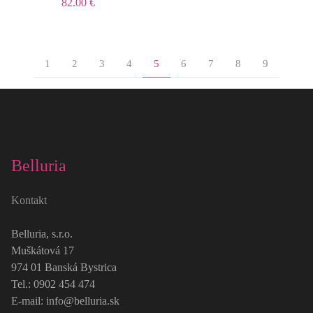
82.00 €
1
2
3
4
5
6
7
8
9
Belluria
Kontakt
Belluria, s.r.o.
Muškátová 17
974 01 Banská Bystrica
Tel.: 0902 454 474
E-mail: info@belluria.sk