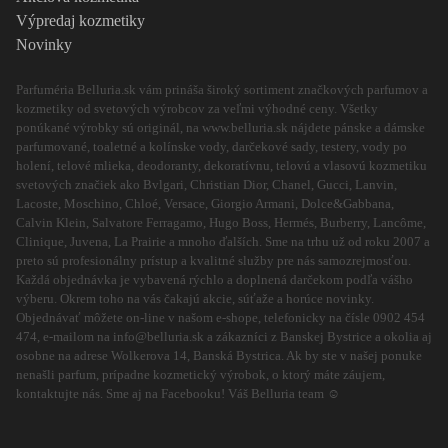
Výpredaj kozmetiky
Novinky
Parfuméria Belluria.sk vám prináša široký sortiment značkových parfumov a
kozmetiky od svetových výrobcov za veľmi výhodné ceny. Všetky
ponúkané výrobky sú originál, na www.belluria.sk nájdete pánske a dámske
parfumované, toaletné a kolínske vody, darčekové sady, testery, vody po
holení, telové mlieka, deodoranty, dekoratívnu, telovú a vlasovú kozmetiku
svetových značiek ako Bvlgari, Christian Dior, Chanel, Gucci, Lanvin,
Lacoste, Moschino, Chloé, Versace, Giorgio Armani, Dolce&Gabbana,
Calvin Klein, Salvatore Ferragamo, Hugo Boss, Hermés, Burberry, Lancôme,
Clinique, Juvena, La Prairie a mnoho ďalších. Sme na trhu už od roku 2007 a
preto sú profesionálny prístup a kvalitné služby pre nás samozrejmosťou.
Každá objednávka je vybavená rýchlo a doplnená darčekom podľa vášho
výberu. Okrem toho na vás čakajú akcie, súťaže a horúce novinky.
Objednávať môžete on-line v našom e-shope, telefonicky na čísle 0902 454
474, e-mailom na info@belluria.sk a zákazníci z Banskej Bystrice a okolia aj
osobne na adrese Wolkerova 14, Banská Bystrica. Ak by ste v našej ponuke
nenašli parfum, prípadne kozmetický výrobok, o ktorý máte záujem,
kontaktujte nás. Sme aj na Facebooku! Váš Belluria team ☺