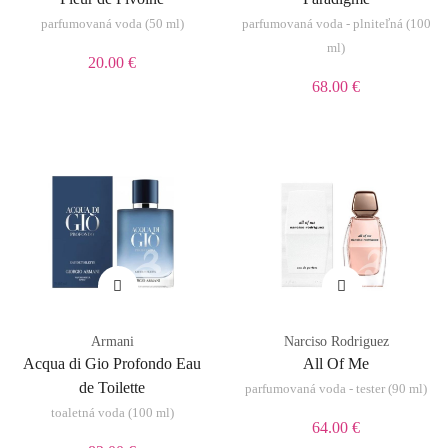
parfumovaná voda (50 ml)
parfumovaná voda - plniteľná (100
ml)
20.00 €
68.00 €
Armani
Narciso Rodriguez
Acqua di Gio Profondo Eau
All Of Me
de Toilette
parfumovaná voda - tester (90 ml)
toaletná voda (100 ml)
64.00 €